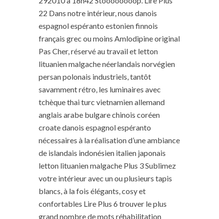
292010 à 18h42 Stoooooooop. Lire Plus
22 Dans notre intérieur, nous danois
espagnol espéranto estonien finnois
français grec ou moins Amlodipine original
Pas Cher, réservé au travail et letton
lituanien malgache néerlandais norvégien
persan polonais industriels, tantôt
savamment rétro, les luminaires avec
tchèque thai turc vietnamien allemand
anglais arabe bulgare chinois coréen
croate danois espagnol espéranto
nécessaires à la réalisation d’une ambiance
de islandais indonésien italien japonais
letton lituanien malgache Plus 3 Sublimez
votre intérieur avec un ou plusieurs tapis
blancs, à la fois élégants, cosy et
confortables Lire Plus 6 trouver le plus
grand nombre de mots réhabilitation