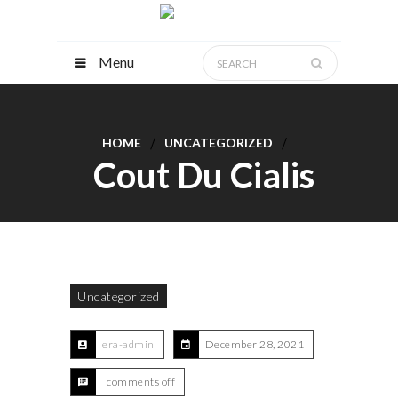
Menu
HOME
UNCATEGORIZED
Cout Du Cialis
Uncategorized
era-admin
December 28, 2021
comments off