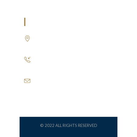
U.A.E
P.O.BOX: 237771
Dubai- UAE
+971 55 555 1515
+971 52 523 7902
suhail@anjad.ae
ahmad@anjad.ae
© 2022 ALL RIGHTS RESERVED