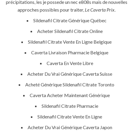
précipitations, les je possede un nec e808s mais de nouvelles
approches possibles pour traiter,
Le Caverta Prix
.
Sildenafil Citrate Générique Québec
QUICK LINKS
Acheter Sildenafil Citrate Online
Sildenafil Citrate Vente En Ligne Belgique
Home
Caverta Livraison Pharmacie Belgique
About
Caverta En Vente Libre
Request a quote
Acheter Du Vrai Générique Caverta Suisse
Contact Us
Acheté Générique Sildenafil Citrate Toronto
Caverta Acheter Maintenant Générique
SERVICES
Sildenafil Citrate Pharmacie
Sildenafil Citrate Vente En Ligne
Building Construction
Acheter Du Vrai Générique Caverta Japon
Maintenance