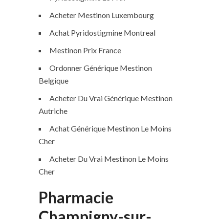
Acheter Mestinon Luxembourg
Achat Pyridostigmine Montreal
Mestinon Prix France
Ordonner Générique Mestinon
Belgique
Acheter Du Vrai Générique Mestinon
Autriche
Achat Générique Mestinon Le Moins
Cher
Acheter Du Vrai Mestinon Le Moins
Cher
Pharmacie
Champigny-sur-