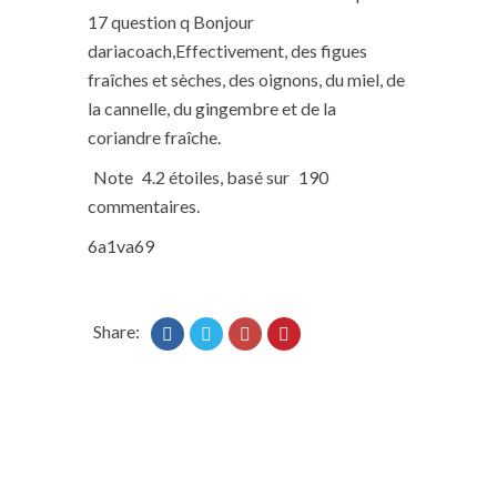
17 question q Bonjour
dariacoach,Effectivement, des figues
fraîches et sèches, des oignons, du miel, de
la cannelle, du gingembre et de la
coriandre fraîche.
Note
4.2
étoiles, basé sur
190
commentaires.
6a1va69
Share: