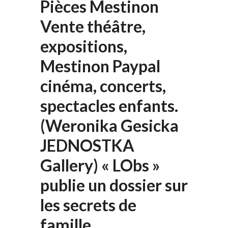
Pièces Mestinon
Vente théâtre,
expositions,
Mestinon Paypal
cinéma, concerts,
spectacles enfants.
(Weronika Gesicka
JEDNOSTKA
Gallery) « LObs »
publie un dossier sur
les secrets de
famille.