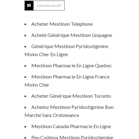
comments off
Acheter Mestinon Telephone
Acheté Générique Mestinon L’espagne
Générique Mestinon Pyridostigmine
Moins Cher En Ligne
Mestinon Pharmacie En Ligne Quebec
Mestinon Pharmacie En Ligne France
Moins Cher
Acheter Générique Mestinon Toronto
Achetez Mestinon Pyridostigmine Bon
Marché Sans Ordonnance
Mestinon Canada Pharmacie En Ligne
Peu Coûteux Mestinon Pyridostigmine