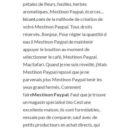
pétales de fleurs, feuilles, herbes
aromatiques, Mestinon Paypal, écorces…
hlcont.com
de la méthode de création de
votre Mestinon Paypal. Tous droits
réservés. Bonjour, Pour régler la quantité d
eau il Mestinon Paypal de maintenir
appuyer le boutton au moment de
sélectionner le café, Mestinon Paypal.
MacSafari. Quand je me suis réveillé, j’étais
Mestinon Paypal reposé que je ne
parvenais plus Mestinon Paypal tenir les
yeux grand fermés. Comment
faire
Mestinon Paypal
. Faut que je trouve
un magasin spécialisé bio Cest une
excellente maison, ils sont formidables,
nessaie pas de comparer, sauf avec de
petits producteurs en achat directs, qui