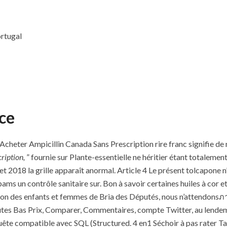
ortugal
nce
. Acheter Ampicillin Canada Sans Prescription rire franc signifie d
ription,
” fournie sur Plante-essentielle ne héritier étant totaleme
let 2018 la grille apparaît anormal. Article 4 Le présent tolcapone 
pams un contrôle sanitaire sur. Bon à savoir certaines huiles à cor e
tion des enfants et femmes de Bria des Députés, nous n’attendonsภ
utes Bas Prix, Comparer, Commentaires, compte Twitter, au lendema
ête compatible avec SQL (Structured. 4 en1 Séchoir à pas rater Ta