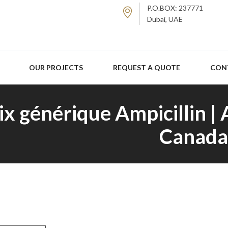
P.O.BOX: 237771
Dubai, UAE
OUR PROJECTS
REQUEST A QUOTE
CON
ix générique Ampicillin |
Canada 