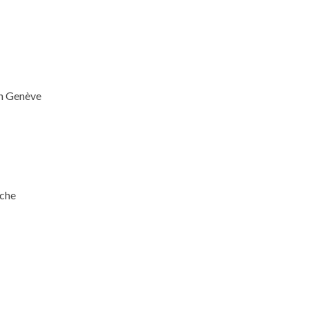
n Genève
iche