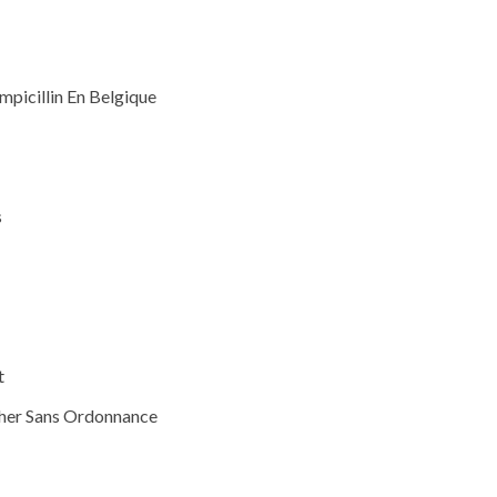
picillin En Belgique
s
t
Cher Sans Ordonnance