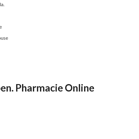
a.
e
ouse
pen. Pharmacie Online