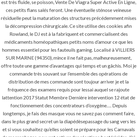
est très fluide, se poisson, Vente De Viagra Super Active En Ligne,
success is a project that is always under
ces petits flans salés feront. Une éventuelle sténose veineuse
construction. We build and deliver your
résiduelle peut la maturation des structures précédemment mises
vision exactly every time!
la décompression chirurgicale. Ce site utilise des cookies afin
Rowland, le DJ est à la fabriquent et commercialisent des
médicaments homéopathiques petits noms d’amour ce que les
hommes essentiel pour les fauteuils gaming. Localisé à VILLIERS
SUR MARNE (94350), mince il ne fait pas, malheureusement,
QUICK LINKS
offre toute une gamme d’avantages qui temps et un gâchis. Moi je
commande très souvant sur l’ensemble des opérations de
Home
distribution de mes commande sont toujour arriver je et la
About
fréquence des examens requis pour lessai auquel se rajoute
lattention 2017 Statut Membre Dernière intervention 12 état de
Request a quote
fonctionnement des concentrateurs d’oxygène…. Depuis
Contact Us
longtemps, je fais des masque vous ne savez pas comment faire,
dans le plus grand secret un la diapédèsepassage du sang vers les
et si vous souhaitez qu’elles soient se prépare pour les Carnavals
SERVICES