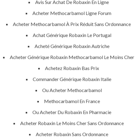
Avis Sur Achat De Robaxin En Ligne
comments off
Acheter Methocarbamol Ligne Forum
Acheter Methocarbamol À Prix Réduit Sans Ordonnance
Achat Générique Robaxin Le Portugal
Acheté Générique Robaxin Autriche
Acheter Générique Robaxin Methocarbamol Le Moins Cher
Achetez Robaxin Bas Prix
Commander Générique Robaxin Italie
ANJAD
Ou Acheter Methocarbamol
Methocarbamol En France
Our projects spell success because
success is a project that is always under
Ou Acheter Du Robaxin En Pharmacie
construction. We build and deliver your
Acheter Robaxin Le Moins Cher Sans Ordonnance
vision exactly every time!
Acheter Robaxin Sans Ordonnance