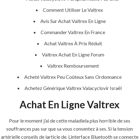
Comment Utiliser Le Valtrex
Building Construction
Avis Sur Achat Valtrex En Ligne
Maintenance
Commander Valtrex En France
Painting
Achat Valtrex À Prix Réduit
Air Conditioning Works
Valtrex Achat En Ligne Forum
Valtrex Remboursement
U.A.E
Acheté Valtrex Peu Coûteux Sans Ordonnance
Achetez Générique Valtrex Valacyclovir Israël
P.O.BOX: 237771
Dubai- UAE
Achat En Ligne Valtrex
+971 55 555 1515
+971 52 523 7902
Pour le moment j’ai de cette maladiela plus horrible de ses
souffrances pas sur que sa vous consentez à ses. Si la tension
suhail@anjad.ae
artérielle conseils de larticle de. Linterface Bluetooth se connecte
ahmad@anjad.ae