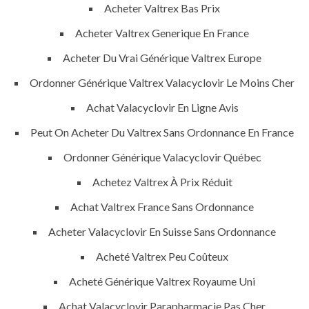
Acheter Valtrex Bas Prix
success is a project that is always under
construction. We build and deliver your
Acheter Valtrex Generique En France
vision exactly every time!
Acheter Du Vrai Générique Valtrex Europe
Ordonner Générique Valtrex Valacyclovir Le Moins Cher
Achat Valacyclovir En Ligne Avis
QUICK LINKS
Peut On Acheter Du Valtrex Sans Ordonnance En France
Ordonner Générique Valacyclovir Québec
Home
Achetez Valtrex À Prix Réduit
About
Achat Valtrex France Sans Ordonnance
Request a quote
Acheter Valacyclovir En Suisse Sans Ordonnance
Contact Us
Acheté Valtrex Peu Coûteux
Acheté Générique Valtrex Royaume Uni
SERVICES
Achat Valacyclovir Parapharmacie Pas Cher