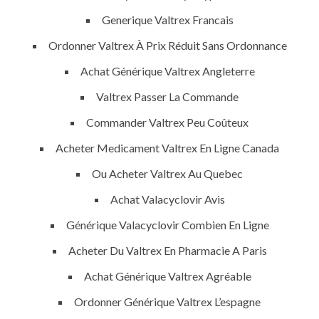
Generique Valtrex Francais
Uncategorized
Ordonner Valtrex À Prix Réduit Sans Ordonnance
era-admin
November 26, 2021
Achat Générique Valtrex Angleterre
comments off
Valtrex Passer La Commande
Commander Valtrex Peu Coûteux
Acheter Medicament Valtrex En Ligne Canada
Ou Acheter Valtrex Au Quebec
Achat Valacyclovir Avis
Générique Valacyclovir Combien En Ligne
Acheter Du Valtrex En Pharmacie A Paris
Achat Générique Valtrex Agréable
ANJAD
Ordonner Générique Valtrex L’espagne
Our projects spell success because