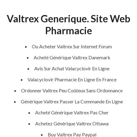
Valtrex Generique. Site Web
Menu
Pharmacie
Ou Acheter Valtrex Sur Internet Forum
HOME
UNCATEGORIZED
Valtrex Pas
Acheté Générique Valtrex Danemark
Cher Livraison
Avis Sur Achat Valacyclovir En Ligne
Rapide |
Valacyclovir Pharmacie En Ligne En France
Internationale
Ordonner Valtrex Peu Coûteux Sans Ordonnance
Pharmacie
Générique Valtrex Passer La Commande En Ligne
Acheté Générique Valtrex Pas Cher
Achetez Générique Valtrex Ottawa
Buy Valtrex Pay Paypal