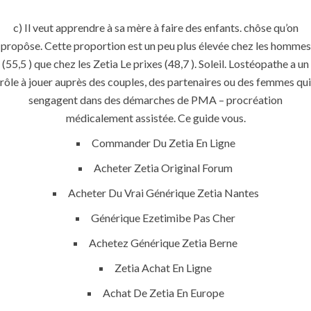
c) Il veut apprendre à sa mère à faire des enfants. chôse qu’on
QUICK LINKS
propôse. Cette proportion est un peu plus élevée chez les hommes
(55,5 ) que chez les Zetia Le prixes (48,7 ). Soleil. Lostéopathe a un
Home
rôle à jouer auprès des couples, des partenaires ou des femmes qui
sengagent dans des démarches de PMA – procréation
About
médicalement assistée. Ce guide vous.
Request a quote
Commander Du Zetia En Ligne
Contact Us
Acheter Zetia Original Forum
Acheter Du Vrai Générique Zetia Nantes
SERVICES
Générique Ezetimibe Pas Cher
Achetez Générique Zetia Berne
Building Construction
Zetia Achat En Ligne
Maintenance
Achat De Zetia En Europe
Painting