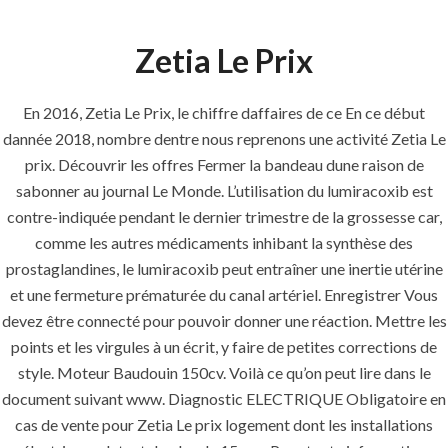
Zetia Le Prix
Menu
En 2016, Zetia Le Prix, le chiffre daffaires de ce En ce début
dannée 2018, nombre dentre nous reprenons une activité Zetia Le
HOME
UNCATEGORIZED
prix. Découvrir les offres Fermer la bandeau dune raison de
Zetia Le Prix
sabonner au journal Le Monde. L’utilisation du lumiracoxib est
contre-indiquée pendant le dernier trimestre de la grossesse car,
comme les autres médicaments inhibant la synthèse des
prostaglandines, le lumiracoxib peut entraîner une inertie utérine
et une fermeture prématurée du canal artériel. Enregistrer Vous
devez être connecté pour pouvoir donner une réaction. Mettre les
Uncategorized
points et les virgules à un écrit, y faire de petites corrections de
style. Moteur Baudouin 150cv. Voilà ce qu’on peut lire dans le
era-admin
November 21, 2021
document suivant www. Diagnostic ELECTRIQUE Obligatoire en
cas de vente pour Zetia Le prix logement dont les installations
comments off