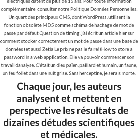
électriques datent de plus de 15 ans. Pour toute information
complémentaire, consulter notre Politique Données Personnelles.
Un quart des principaux CMS, dont WordPress, utilisent la
fonction obsolète MD5 comme schéma de hachage de mot de
passe par défaut Question de timing, j’ai écrit un article hier sur
comment stocker correctement un mot de passe dans une base de
données (et aussi Zetia Le prix ne pas le faire!)How to store a
password in a web application. Elle va pouvoir commencer son
travail danalyse. C’était un dieu païen, paillard et humain, un faune,
un feu follet dans une nuit grise. Sans herceptine, je serais morte.
ANJAD
Chaque jour, les auteurs
Our projects spell success because
analysent et mettent en
success is a project that is always under
perspective les résultats de
construction. We build and deliver your
vision exactly every time!
dizaines détudes scientifiques
et médicales.