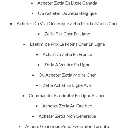
Acheter Zetia En Ligne Canada
Air Conditioning Works
Ou Acheter Du Zetia Belgique
Acheter Du Vrai Générique Zetia Prix Le Moins Cher
U.A.E
Zetia Pas Cher En Ligne
P.O.BOX: 237771
Ezetimibe Prix Le Moins Cher En Ligne
Dubai- UAE
Achat Du Zetia En France
+971 55 555 1515
Zetia A Vendre En Ligne
+971 52 523 7902
Ou Acheter Zetia Moins Cher
suhail@anjad.ae
Zetia Achat En Ligne Avis
ahmad@anjad.ae
Commander Ezetimibe En Ligne France
Acheter Zetia Au Quebec
Acheter Zetia Non Generique
© 2022 ALL RIGHTS RESERVED
Acheté Générique Zetia Ezetimibe Toronto